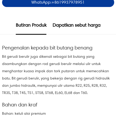
WhatsApp:+8619937978951
Butiran Produk
Dapatkan sebut harga
Pengenalan kepada bit butang benang
Bit gerudi berulir juga dikenali sebagai bit butang yang
disambungkan dengan rod gerudi berulir melalui ulir untuk
menghantar kuasa impak dan tork putaran untuk memecahkan
batu. Bit gerudi berulir, yang bekerja dengan rig gerudi hidraulik
dan jumbo hidraulik, mempunyai ulir utama R22, R25, R28, R32,
TR35, T38, T45, T51, ST58, ST68, EL60, EL68 dan T60.
Bahan dan kraf
Bahan: keluli aloi premium