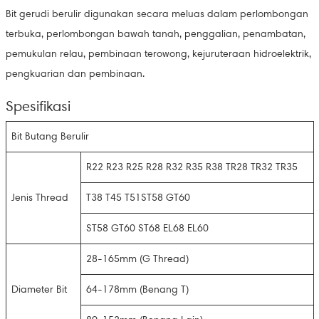
Bit gerudi berulir digunakan secara meluas dalam perlombongan
terbuka, perlombongan bawah tanah, penggalian, penambatan,
pemukulan relau, pembinaan terowong, kejuruteraan hidroelektrik,
pengkuarian dan pembinaan.
Spesifikasi
Bit Butang Berulir
R22 R23 R25 R28 R32 R35 R38 TR28 TR32 TR35
Jenis Thread
T38 T45 T51ST58 GT60
ST58 GT60 ST68 EL68 EL60
28-165mm (G Thread)
Diameter Bit
64-178mm (Benang T)