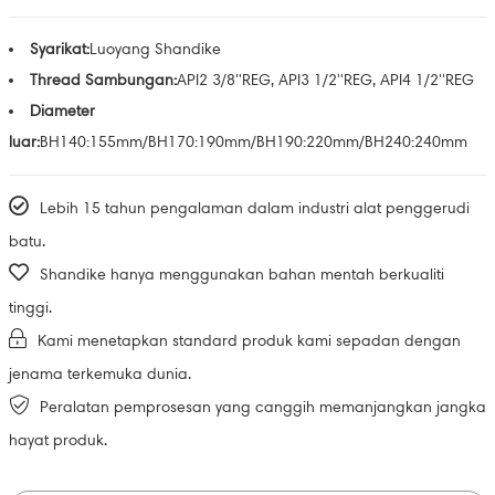
Syarikat:
Luoyang Shandike
Thread Sambungan:
API2 3/8''REG, API3 1/2''REG, API4 1/2''REG
Diameter
luar:
BH140:155mm/BH170:190mm/BH190:220mm/BH240:240mm
Lebih 15 tahun pengalaman dalam industri alat penggerudi
batu.
Shandike hanya menggunakan bahan mentah berkualiti
tinggi.
Kami menetapkan standard produk kami sepadan dengan
jenama terkemuka dunia.
Peralatan pemprosesan yang canggih memanjangkan jangka
hayat produk.