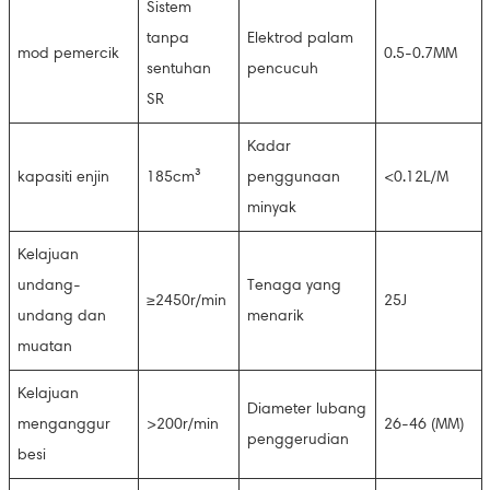
Sistem
tanpa
Elektrod palam
mod pemercik
0.5-0.7MM
sentuhan
pencucuh
SR
Kadar
kapasiti enjin
185cm³
penggunaan
<0.12L/M
minyak
Kelajuan
undang-
Tenaga yang
≥2450r/min
25J
undang dan
menarik
muatan
Kelajuan
Diameter lubang
menganggur
>200r/min
26-46 (MM)
penggerudian
besi