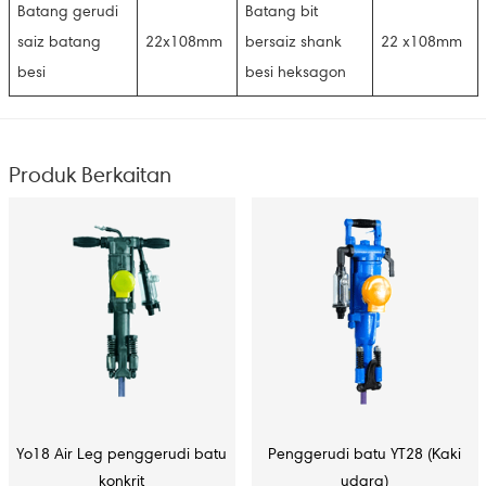
Batang gerudi
Batang bit
saiz batang
22x108mm
bersaiz shank
22 x108mm
besi
besi heksagon
Produk Berkaitan
Yo18 Air Leg penggerudi batu
Penggerudi batu YT28 (Kaki
konkrit
udara)