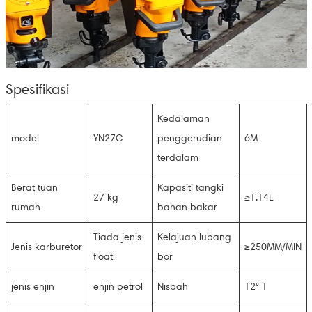
Spesifikasi
Kedalaman
model
YN27C
penggerudian
6M
terdalam
Berat tuan
Kapasiti tangki
27 kg
≥1.14L
rumah
bahan bakar
Tiada jenis
Kelajuan lubang
Jenis karburetor
≥250MM/MIN
float
bor
jenis enjin
enjin petrol
Nisbah
12° 1