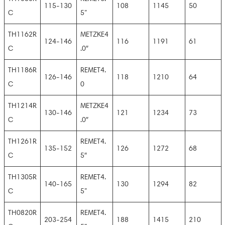
115-130
108
1145
50
C
5”
TH1162R
METZKE4
124-146
116
1191
61
C
.0″
TH1186R
REMET4.
126-146
118
1210
64
C
0
TH1214R
METZKE4
130-146
121
1234
73
C
.0″
TH1261R
REMET4.
135-152
126
1272
68
C
5″
TH1305R
REMET4.
140-165
130
1294
82
C
5”
TH0820R
REMET4.
203-254
188
1415
210