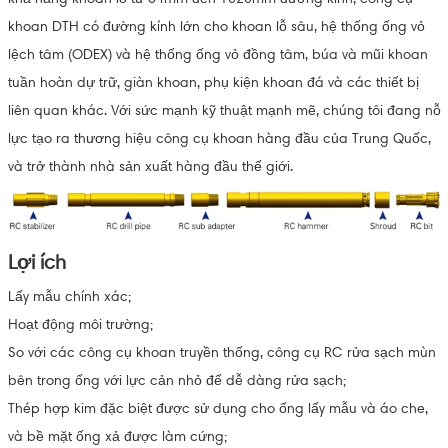
khoan DTH có đường kính lớn cho khoan lỗ sâu, hệ thống ống vỏ
lệch tâm (ODEX) và hệ thống ống vỏ đồng tâm, búa và mũi khoan
tuần hoàn dự trữ, giàn khoan, phụ kiện khoan đá và các thiết bị
liên quan khác. Với sức mạnh kỹ thuật mạnh mẽ, chúng tôi đang nỗ
lực tạo ra thương hiệu công cụ khoan hàng đầu của Trung Quốc,
và trở thành nhà sản xuất hàng đầu thế giới.
Lợi ích
Lấy mẫu chính xác;
Hoạt động môi trường;
So với các công cụ khoan truyền thống, công cụ RC rửa sạch mùn
bên trong ống với lực cản nhỏ để dễ dàng rửa sạch;
Thép hợp kim đặc biệt được sử dụng cho ống lấy mẫu và áo che,
và bề mặt ống xả được làm cứng;