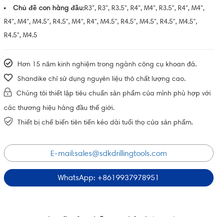
Chủ đề con hàng đầu:
R3", R3", R3.5", R4", M4", R3.5", R4", M4",
R4", M4", M4.5", R4.5", M4", R4", M4.5", R4.5", M4.5", R4.5", M4.5",
R4.5", M4.5
Hơn 15 năm kinh nghiệm trong ngành công cụ khoan đá.
Shandike chỉ sử dụng nguyên liệu thô chất lượng cao.
Chúng tôi thiết lập tiêu chuẩn sản phẩm của mình phù hợp với
các thương hiệu hàng đầu thế giới.
Thiết bị chế biến tiên tiến kéo dài tuổi thọ của sản phẩm.
E-mail:
sales@sdkdrillingtools.com
WhatsApp: +8619937978951