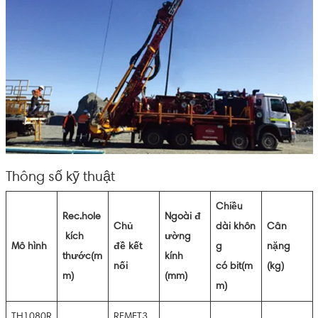
Thông số kỹ thuật
Chiều
Rec.hole
Ngoài
đ
Chủ
dài
khôn
Cân
kích
ường
Mô hình
đề
kết
g
nặng
thước(m
kính
nối
có
bit(m
(kg)
m)
(mm)
m)
TH1080R
REMET3.