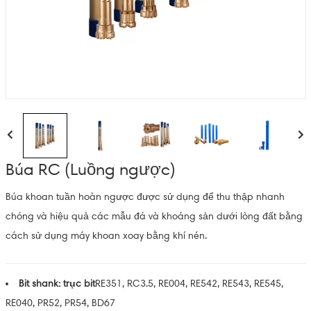
Búa RC (Luồng ngược)
Búa khoan tuần hoàn ngược được sử dụng để thu thập nhanh
chóng và hiệu quả các mẫu đá và khoáng sản dưới lòng đất bằng
cách sử dụng máy khoan xoay bằng khí nén.
Bit shank: trục bit
RE351, RC3.5, RE004, RE542, RE543, RE545,
RE040, PR52, PR54, BD67